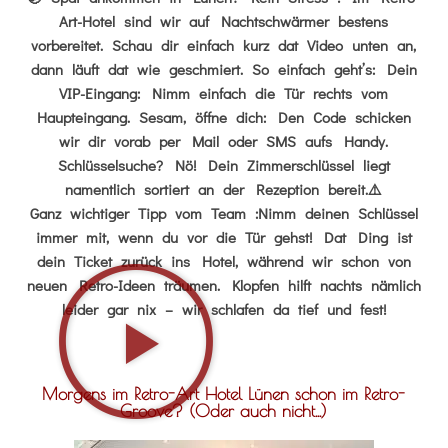
Art-Hotel sind wir auf Nachtschwärmer bestens
vorbereitet. Schau dir einfach kurz dat Video unten an,
dann läuft dat wie geschmiert. So einfach geht’s: Dein
VIP-Eingang: Nimm einfach die Tür rechts vom
Haupteingang. Sesam, öffne dich: Den Code schicken
wir dir vorab per Mail oder SMS aufs Handy.
Schlüsselsuche? Nö! Dein Zimmerschlüssel liegt
namentlich sortiert an der Rezeption bereit.⚠️
Ganz wichtiger Tipp vom Team :Nimm deinen Schlüssel
immer mit, wenn du vor die Tür gehst! Dat Ding ist
dein Ticket zurück ins Hotel, während wir schon von
neuen Retro-Ideen träumen. Klopfen hilft nachts nämlich
leider gar nix – wir schlafen da tief und fest!
Morgens im Retro-Art Hotel Lünen schon im Retro-
Groove? (Oder auch nicht...)