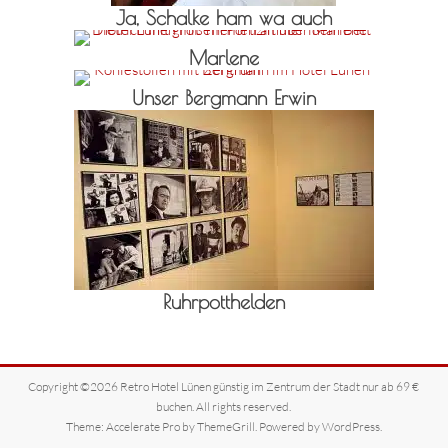
Ja, Schalke ham wa auch
Marlene
Unser Bergmann Erwin
Ruhrpotthelden
Copyright ©2026
Retro Hotel Lünen günstig im Zentrum der Stadt nur ab 69 €
buchen
. All rights reserved.
Theme:
Accelerate Pro
by ThemeGrill. Powered by
WordPress
.